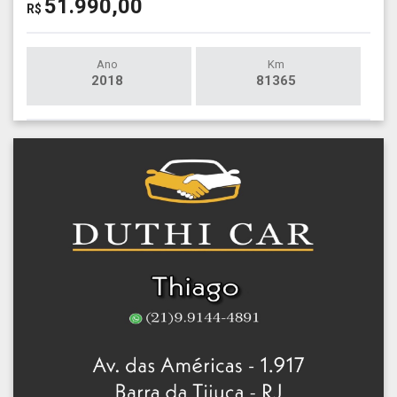
51.990,00
R$
Ano
Km
2018
81365