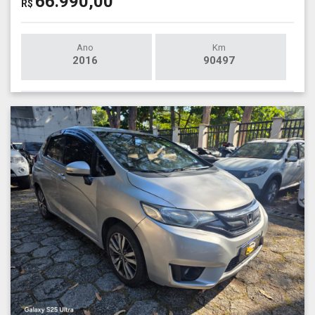
66.990,00
R$
Ano
Km
2016
90497