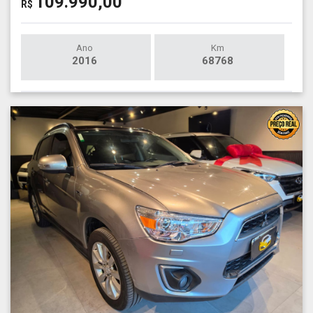
109.990,00
R$
Ano
Km
2016
68768