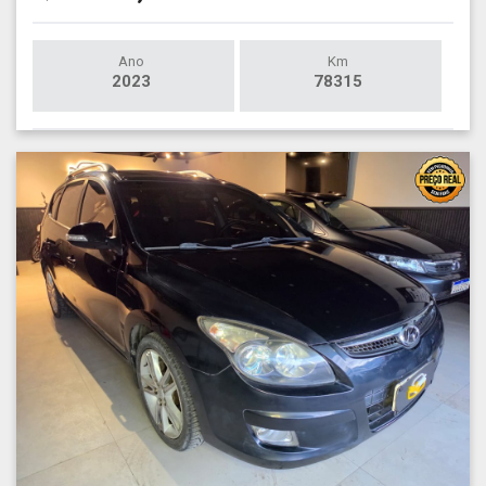
Ano
Km
2023
78315